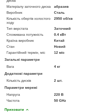
диска
Матеріалу заточного диска
абразив
Виробник
Сталь
Кількість обертів холостого
2950 об/хв
ходу
Тип верстата
Заточний
Споживана потужність
0.4 кВт
Країна виробник
Китай
Стан
Новий
Гарантійний термін, міс
12 міс
Загальні параметри
Вага
4 кг
Додаткові параметри
Кількість дисків
2 шт.
Параметри мережі
Напруга
220 В
Частота
50 GHz
Приховати