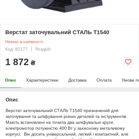
Верстат заточувальний СТАЛЬ Т1540
Немає в наявності
Код: 82177
Роздріб
1 872
₴
Опис
Характеристики
Доставка
Оплата
Умови п
Опис
Верстат заточувальний СТАЛЬ Т1540 призначений для
заточування та шліфування різних деталей та інструментів.
Мають встановлені на точила два шліфувальні круги,
електромотор потужністю 400 Вт у захисному металевому
корпусі. Він досить універсальний, легкий і компактний, але