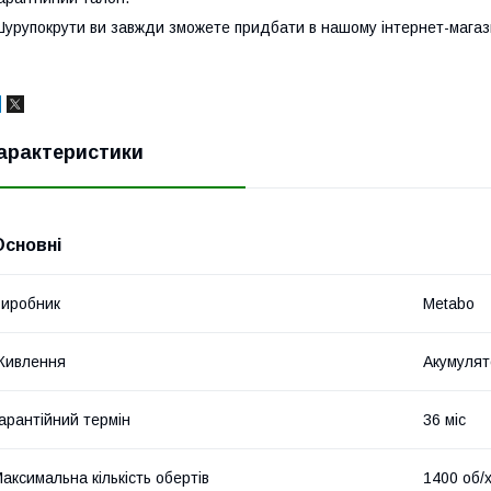
урупокрути ви завжди зможете придбати в нашому інтернет-магази
арактеристики
Основні
иробник
Metabo
Живлення
Акумулят
арантійний термін
36 міс
аксимальна кількість обертів
1400 об/