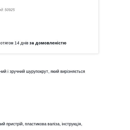
од:
50925
ротягом 14 днів
за домовленістю
й і зручний шурупокрут, який вирізняється
й пристрій, пластикова валіза, інструкція,