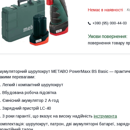
Немає в наявності
К
+380 (95) 000-44-03
повернення товару п
кумуляторний шурупокрут METABO PowerMaxx BS Basic — практични
акими перевагами:
. Легкий і компактний шурупокрут
. Вбудована робоча підсвітка
. Ємнісний акумулятор 2 А·год
. Зарядний пристрій LC-40
. 3 роки гарантії, що вказує на високу надійність
інструмента
омплектація: шурупокрут, патрон, дві акумуляторні батареї, зарядни
арантійний талон.