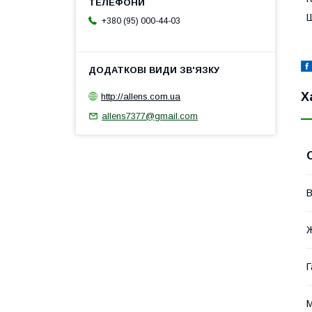
Ш
+380 (95) 000-44-03
Х
http://allens.com.ua
allens7377@gmail.com
В
Г
М