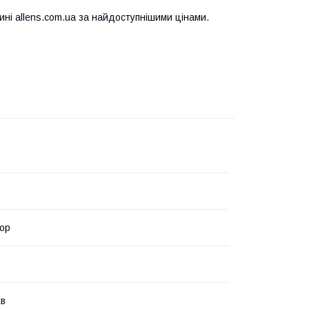
ні allens.com.ua за найдоступнішими цінами.
ор
хв