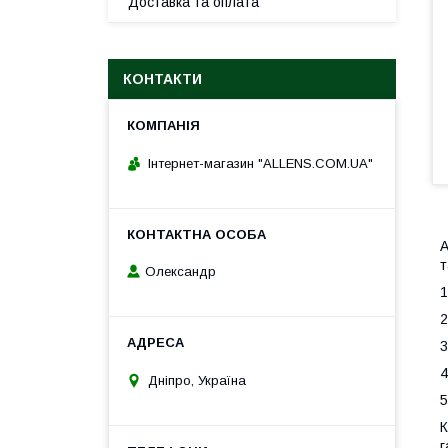
Доставка та оплата
КОНТАКТИ
Інтернет-магазин "ALLENS.COM.UA"
А
т
Олександр
1
2
3
4
Дніпро, Україна
5
К
г