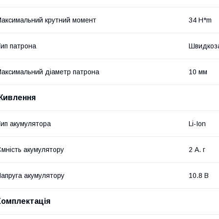
аксимальний крутний момент
34 H*m
ип патрона
Швидкоз
аксимальний діаметр патрона
10 мм
Живлення
ип акумулятора
Li-Ion
мність акумулятору
2 А. г
апруга акумулятору
10.8 В
Комплектація