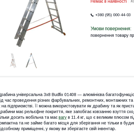
Немає в наявності
К
+380 (95) 000-44-03
повернення товару п
рабина універсальна 3х8 Budfix 01408 — алюмінієва багатофункці
ід час проведення різних фарбувальних, ремонтних, монтажних та і
 на підприємстві. Її можна використовувати як драбину та як прист
рабини має рельєфне покриття, яке запобігає ковзанню взуття схо
ільки досить мобільна та має
вагу
в 11.4 кг, що є великим плюсом п
омпактна та не займе багато місця для зберігання не тільки в буди
ідсобному приміщенні, у якому ви зберігаєте свій інвентар.