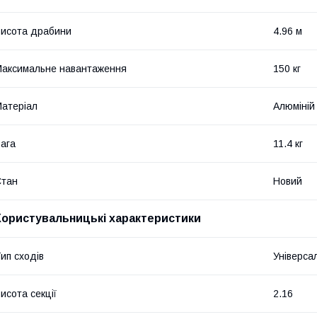
исота драбини
4.96 м
аксимальне навантаження
150 кг
атеріал
Алюміній
ага
11.4 кг
Стан
Новий
Користувальницькі характеристики
ип сходів
Універса
исота секції
2.16