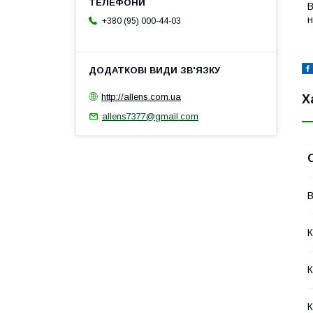
В
н
+380 (95) 000-44-03
http://allens.com.ua
Х
allens7377@gmail.com
В
К
К
К