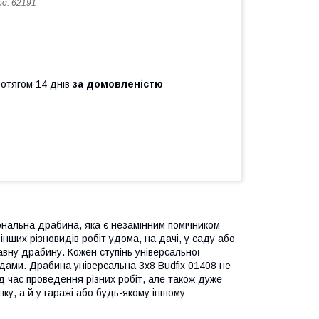
од:
62191
ротягом 14 днів
за домовленістю
ональна драбина, яка є незамінним помічником
нших різновидів робіт удома, на дачі, у саду або
авну драбину. Кожен ступінь універсальної
дами. Драбина універсальна 3х8 Budfix 01408 не
ід час проведення різних робіт, але також дуже
нку, а й у гаражі або будь-якому іншому