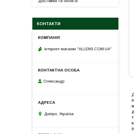
Доставка та оплата
КОНТАКТИ
Інтернет-магазин "ALLENS.COM.UA"
Олександр
Д
п
ж
д
Дніпро, Україна
т
к
п