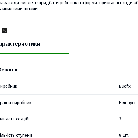
и завжди зможете придбати робочі платформи, приставні сходи аб
айнижчими цінами.
арактеристики
Основні
иробник
Budfix
раїна виробник
Білорусь
ількість секцій
3
ількість ступенів
8 шт.