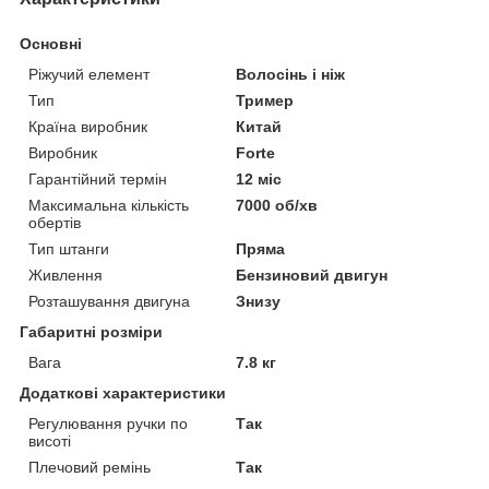
Основні
Ріжучий елемент
Волосінь і ніж
Тип
Тример
Країна виробник
Китай
Виробник
Forte
Гарантійний термін
12 міс
Максимальна кількість
7000 об/хв
обертів
Тип штанги
Пряма
Живлення
Бензиновий двигун
Розташування двигуна
Знизу
Габаритні розміри
Вага
7.8 кг
Додаткові характеристики
Регулювання ручки по
Так
висоті
Плечовий ремінь
Так