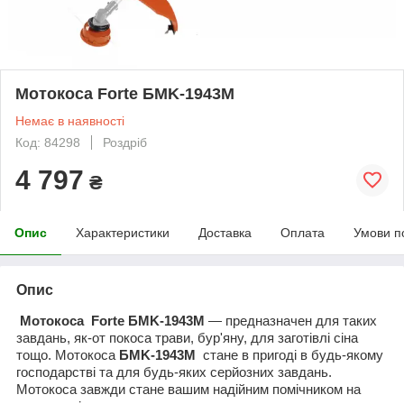
Мотокоса Forte БMK-1943М
Немає в наявності
Код: 84298
Роздріб
4 797
₴
Опис
Характеристики
Доставка
Оплата
Умови п
Опис
Мотокоса
Forte БMK-1943М
― предназначен для таких
завдань, як-от покоса трави, бур'яну, для заготівлі сіна
тощо.
Мотокоса
БMK-1943М
стане в пригоді в будь-якому
господарстві та для будь-яких серйозних завдань.
Мотокоса завжди стане вашим надійним помічником на