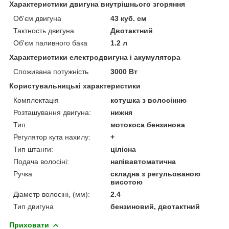
Характеристики двигуна внутрішнього згоряння
Об'єм двигуна
43 куб. см
Тактность двигуна
Двотактний
Об'єм паливного бака
1.2 л
Характеристики електродвигуна і акумулятора
Споживана потужність
3000 Вт
Користувальницькі характеристики
Комплектація
котушка з волосінню
Розташування двигуна:
нижня
Тип:
мотокоса бензинова
Регулятор кута нахилу:
+
Тип штанги:
цілісна
Подача волосіні:
напівавтоматична
Ручка
складна з регульованою
висотою
Діаметр волосіні, (мм):
2.4
Тип двигуна
бензиновий, двотактний
Приховати