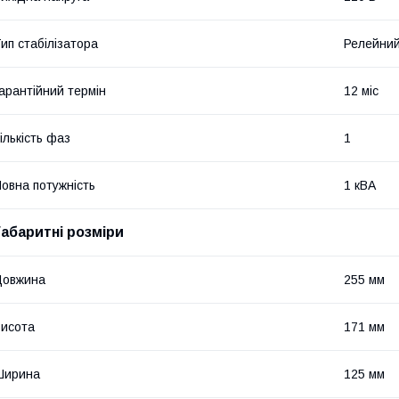
ип стабілізатора
Релейни
арантійний термін
12 міс
ількість фаз
1
овна потужність
1 кВА
Габаритні розміри
Довжина
255 мм
исота
171 мм
Ширина
125 мм