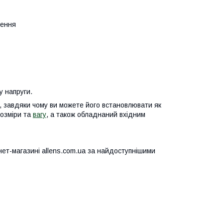
рення
у напруги.
 завдяки чому ви можете його встановлювати як
розміри та
вагу
, а також обладнаний вхідним
ет-магазині allens.com.ua за найдоступнішими