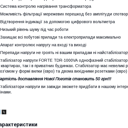
 Система контролю нагрівання трансформатора
 Можливість фільтрації мережевих перешкод без амплітуди спотво
 Відтворення індикації за допомогою цифрового вольтметра
 Низький рівень шуму під час роботи
 Захищає всі побутові прилади та електроприлади максимально
 Апарат контролює напругу на вході та виході
 Перепади напруги не гроять ні вашим приладам ні найстабілізатор
табілізатор напруги FORTE TDR-1000VA однофазний стабілізатор,
 квартирах, так і в приватних будинках. Стабілізатор має невеликі 
оз'ємом у формі вилки (євро) та двома вихідними розетками (євро)
артість доставляння Нової Поготів становить 50 грн!!!
табілізатори напруги ви завжди зможете придбати в нашому інтерн
інами.
арактеристики