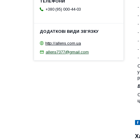
-
+380 (95) 000-44-03
-
-
-
-
http://allens.com.ua
-
allens7377@gmail.com
-
С
у
р
В
С
ц
Х