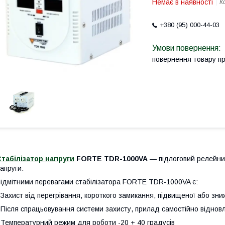
Немає в наявності
К
+380 (95) 000-44-03
повернення товару п
табілізатор напруги
FORTE TDR-1000VA
— підлоговий релейний
апруги.
ідмітними перевагами стабілізатора FORTE TDR-1000VA є:
 Захист від перегрівання, короткого замикання, підвищеної або зн
 Після спрацьовування системи захисту, прилад самостійно віднов
 Температурний режим для роботи -20 + 40 градусів