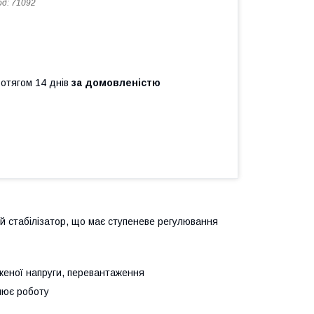
од:
71092
ротягом 14 днів
за домовленістю
 стабілізатор, що має ступеневе регулювання
иженої напруги, перевантаження
лює роботу