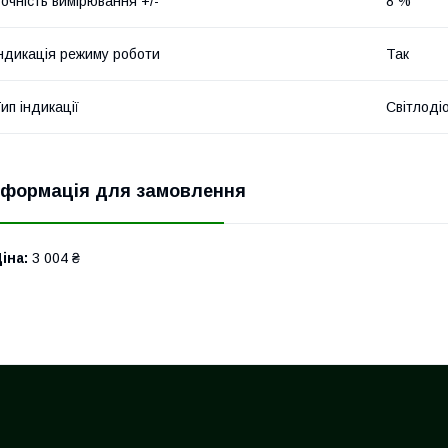
очність вимірювання +/-
8 %
ндикація режиму роботи
Так
ип індикації
Світлоді
нформація для замовлення
іна:
3 004 ₴