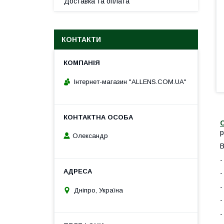
Доставка та оплата
КОНТАКТИ
Інтернет-магазин "ALLENS.COM.UA"
С
р
Олександр
В
-
-
-
Дніпро, Україна
-
-