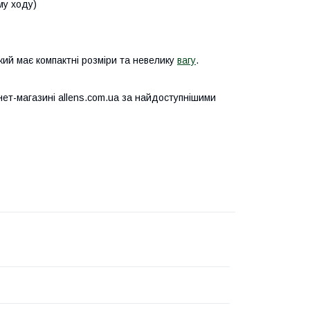
му ходу)
ий має компактні розміри та невелику
вагу
.
ет-магазині allens.com.ua за найдоступнішими