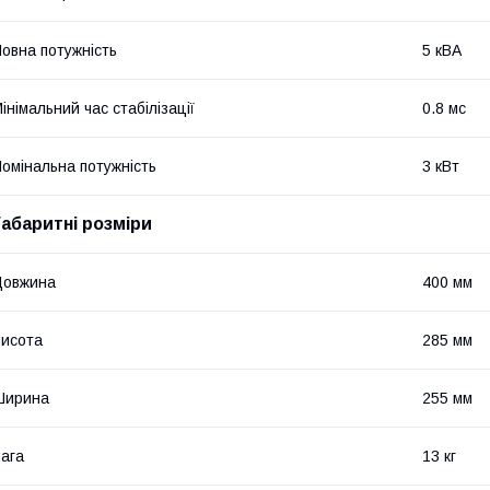
овна потужність
5 кВА
інімальний час стабілізації
0.8 мс
омінальна потужність
3 кВт
Габаритні розміри
Довжина
400 мм
исота
285 мм
Ширина
255 мм
ага
13 кг