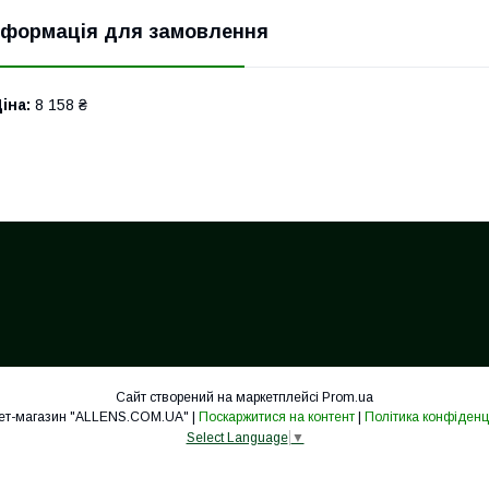
нформація для замовлення
іна:
8 158 ₴
Сайт створений на маркетплейсі
Prom.ua
Інтернет-магазин "ALLENS.COM.UA" |
Поскаржитися на контент
|
Політика конфіденц
Select Language
▼