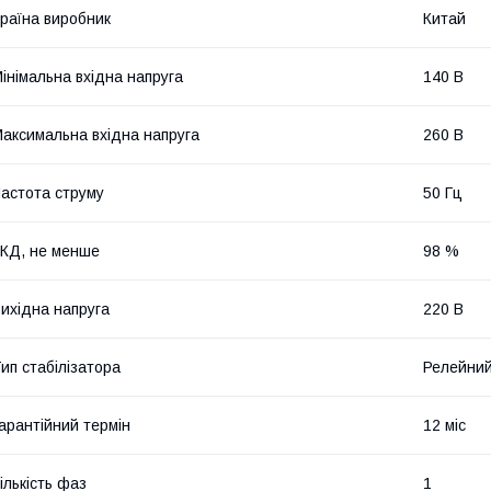
раїна виробник
Китай
інімальна вхідна напруга
140 В
аксимальна вхідна напруга
260 В
астота струму
50 Гц
КД, не менше
98 %
ихідна напруга
220 В
ип стабілізатора
Релейни
арантійний термін
12 міс
ількість фаз
1