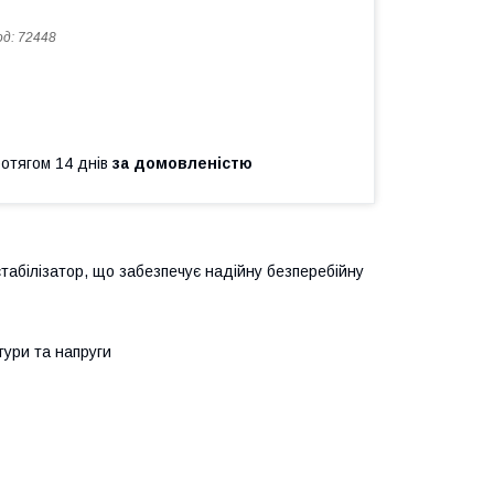
од:
72448
ротягом 14 днів
за домовленістю
табілізатор, що забезпечує надійну безперебійну
тури та напруги