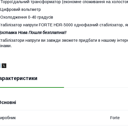
 Торроїдальний трансформатор (економне споживання на холосто
 Цифровий вольтметр
 Охолодження 0-40 градусів
табілізатор напруги FORTE HDR-5000 однофазний стабілізатор, як
оставка Нова Пошля безплатна!!
табілізатори напруги ви завжди зможете придбати в нашому інтерн
інами.
арактеристики
Основні
иробник
Forte