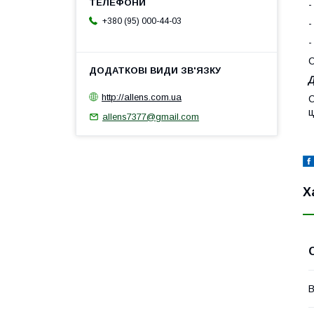
-
+380 (95) 000-44-03
-
-
С
Д
http://allens.com.ua
С
ц
allens7377@gmail.com
Х
В