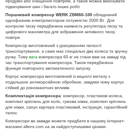
продувні або очищення повітрям, а також можна виконувати
підкачування шин і багато інших робіт.
Поршневий компресор WERK ZBM60-100
обладнаний
однофазним електромотором потужністю 2000 Вт. Для
контролю тиску передбачена наявність регулятора тиску та
цифрового манометра для зображення активного тиску
повітря.
Компресор виготовлений з урахуванням легкості
транспортування, а саме має спеціальні два колеса та зручну
ручку. Тому
вага
компресора 60 кг не стане вам на заваді під
час транспортування компресора. Також передбачена
функція повторного автоматичного запуску.
Корпус компресора виготовлений із міцного металу з
подальшою антикорозійною обробкою, завдяки чому корпус
стійкий до різноманітних впливів.
Комплектація компресора
: компресор, пластикові колеса,
комплект кріплень для коліс, гумова ніжка, комплект кріплень
для ніжки, сапун картера пластиковий, інструкція, гарантійний
талон.
Компресори ви завжди можете придбати в нашому інтернет-
магазині allens.com.ua за найдоступнішими цінами.