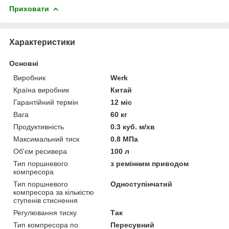
Приховати
Характеристики
Основні
Виробник
Werk
Країна виробник
Китай
Гарантійний термін
12 міс
Вага
60 кг
Продуктивність
0.3 куб. м/хв
Максимальний тиск
0.8 МПа
Об'єм ресивера
100 л
Тип поршневого
з ремінним приводом
компресора
Тип поршневого
Одноступінчатий
компресора за кількістю
ступенів стиснення
Регулювання тиску
Так
Тип компресора по
Пересувний