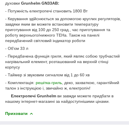
духовки
Grunhelm GN33AB:
- Потужність електропечі становить 1800 Вт
- Керування здійснюється за допомогою круглих регуляторів,
завдяки яким ви можете встановити температуру
приготування від 100 до 250 град., час приготування та
роботу верхнього/нижного ТЕНа. Також на панелі
передбачений світловий індикатор роботи
- Об'єм 33 л
- Передбачена функція гриля, який являє собою трубчастий
нагрівальний елемент, розташований на верхній стінці
корпусу
- Таймер зі звуковим сигналом від 1 до 60 хв
- Комплектація:
решітка-гриль
, деко, захваткою, гарантійний
талон з інструкцією і, звичайно ж, електропіч!
Електропечі Grunhelm
ви завжди можете придбати в
нашому інтернет-магазині
за найдоступнішими цінами.
Приховати