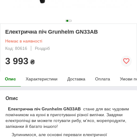
Електрична піч Grunhelm GN33AB
Немає в наявності
Код: 80616
Роздріб
3 993
₴
Опис
Характеристики
Доставка
Оплата
Умови п
Опис
Електрична піч Grunhelm GN33AB
стане для вас чудовим
помічником на кухні в приготуванні різної випічки. Завдяки
електропічці ви можете готувати рибу, м'ясо, морепродукти,
запіканки й багато іншого!
Зупинимося, але основні переваги електричної