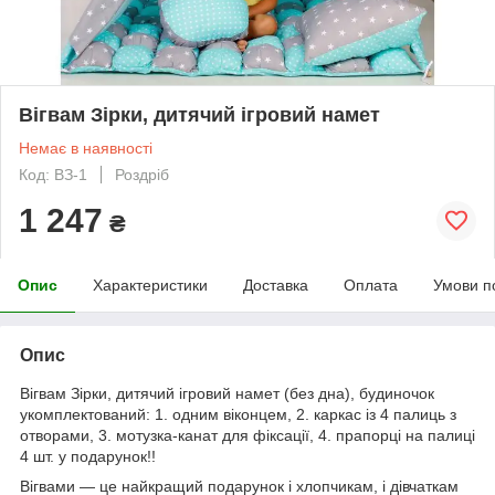
Вігвам Зірки, дитячий ігровий намет
Немає в наявності
Код: ВЗ-1
Роздріб
1 247
₴
Опис
Характеристики
Доставка
Оплата
Умови п
Опис
Вігвам Зірки, дитячий ігровий намет (без дна), будиночок
укомплектований: 1. одним віконцем, 2. каркас із 4 палиць з
отворами, 3. мотузка-канат для фіксації, 4. прапорці на палиці
4 шт. у подарунок!!
Вігвами — це найкращий подарунок і хлопчикам, і дівчаткам