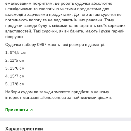
емальованим покриттям, це робить судочки абсолютно
нешкідливими та екологічно чистими предметами для
взаємодії з харчовими продуктами. До того ж такі судочки не
поглинають вологу та не виділяють інших речовин. Тому
продукти завжди будуть свіжими та не втратять своїх корисних
властивостей. Такі судочки, як ви бачите, мають і дуже гарний
візерунок.
Судочки набору 0967 мають такі розміри в діаметрі:
1. 9*4,5 см
2. 11*5 см
3. 13*6 см
4. 15*7 см
5. 17*8 см
Набори судом ви завжди зможете придбати в нашому
інтернет-магазині allens.com.ua за найнижчими цінами.
Приховати
Характеристики