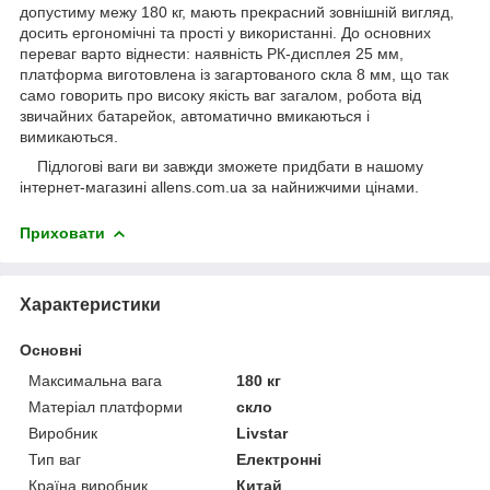
допустиму межу 180 кг, мають прекрасний зовнішній вигляд,
досить ергономічні та прості у використанні. До основних
переваг варто віднести: наявність РК-дисплея 25 мм,
платформа виготовлена із загартованого скла 8 мм, що так
само говорить про високу якість ваг загалом, робота від
звичайних батарейок, автоматично вмикаються і
вимикаються.
Підлогові ваги ви завжди зможете придбати в нашому
інтернет-магазині allens.com.ua за найнижчими цінами.
Приховати
Характеристики
Основні
Максимальна вага
180 кг
Матеріал платформи
скло
Виробник
Livstar
Тип ваг
Електронні
Країна виробник
Китай