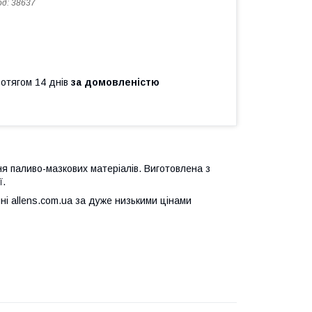
од:
38637
ротягом 14 днів
за домовленістю
ня паливо-мазкових матеріалів. Виготовлена з
ї.
і allens.com.ua за дуже низькими цінами