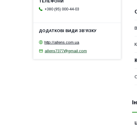
+380 (95) 000-44-03
В
http://allens.com.ua
К
allens7377@gmail.com
О
І
Ц