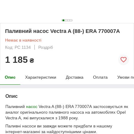
Паливний насос Vectra A (88-) ERA 770007A
Немає в наявності
Код: PC 1134
Роздріб
1 185
₴
Опис
Характеристики
Доставка
Оплата
Умови п
Опис
Паливний
насос
Vectra A (88-) ERA 770007A застосовується як
аналог оригінального паливного насоса на автомобілях Opel
Vectra A, які випускалися з 1988 року.
Паливні насоси ви завжди можете придбати в нашому
інтернет-магазині за найдоступнішими цінами.