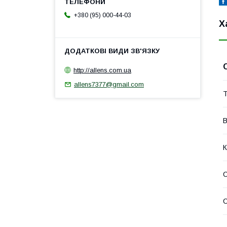
+380 (95) 000-44-03
Х
http://allens.com.ua
allens7377@gmail.com
Т
В
К
С