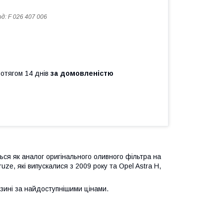
од:
F 026 407 006
ротягом 14 днів
за домовленістю
ься як аналог оригінального оливного фільтра на
ruze, які випускалися з 2009 року та Opel Astra H,
зині за найдоступнішими цінами.