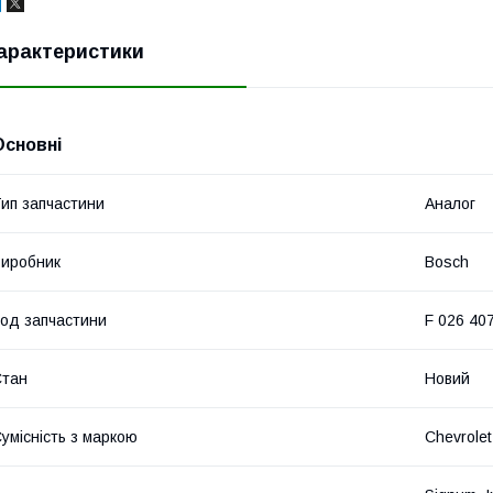
арактеристики
Основні
ип запчастини
Аналог
иробник
Bosch
од запчастини
F 026 40
Стан
Новий
умісність з маркою
Chevrolet