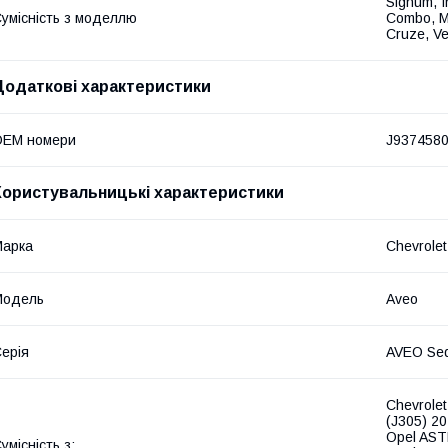
Signum, I
умісність з моделлю
Combo, Me
Cruze, Ve
Додаткові характеристики
OEM номери
J9374580
Користувальницькі характеристики
Марка
Chevrolet
Модель
Aveo
ерія
AVEO Sed
Chevrole
(J305) 20
Opel AST
умісність з: