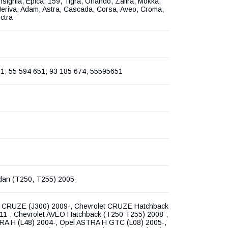
nsignia, Epica, 159, Tigra, Orlando, Zafira, Mokka,
riva, Adam, Astra, Cascada, Corsa, Aveo, Croma,
ctra
1; 55 594 651; 93 185 674; 55595651
an (T250, T255) 2005-
t CRUZE (J300) 2009-, Chevrolet CRUZE Hatchback
11-, Chevrolet AVEO Hatchback (T250 T255) 2008-,
RA H (L48) 2004-, Opel ASTRA H GTC (L08) 2005-,