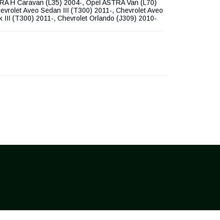
RA H Caravan (L35) 2004-, Opel ASTRA Van (L70)
evrolet Aveo Sedan III (T300) 2011-, Chevrolet Aveo
 III (T300) 2011-, Chevrolet Orlando (J309) 2010-