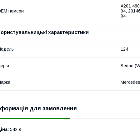
A201 460
OEM номери
04; 2014
04
Користувальницькі характеристики
Модель
124
ерія
Sedan (W
Марка
Mercede
нформація для замовлення
іна:
542 ₴