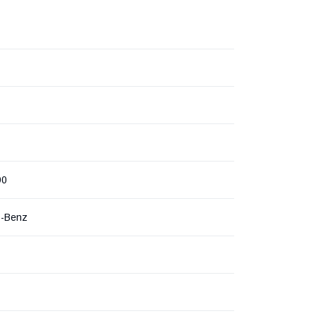
90
s-Benz