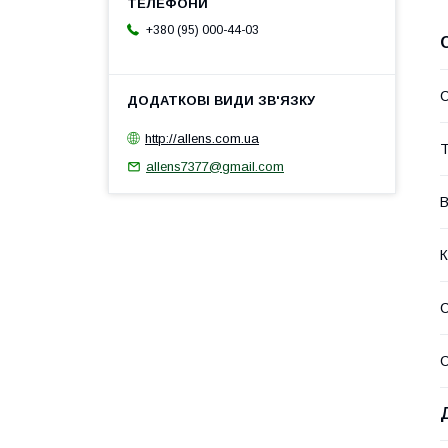
+380 (95) 000-44-03
http://allens.com.ua
Т
allens7377@gmail.com
В
К
С
С