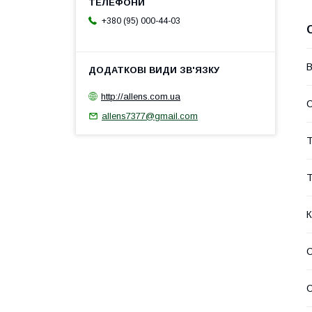
+380 (95) 000-44-03
В
http://allens.com.ua
allens7377@gmail.com
Т
Т
К
С
С