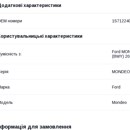
Додаткові характеристики
OEM номери
1S71224
Користувальницькі характеристики
Ford MON
умісність з:
(BWY) 20
ерія
MONDEO I
Марка
Ford
Модель
Mondeo
нформація для замовлення