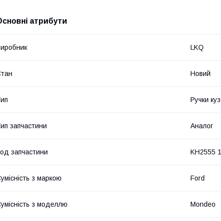
Основні атрибути
иробник
LKQ
Стан
Новий
ип
Ручки ку
ип запчастини
Аналог
од запчастини
KH2555 
умісність з маркою
Ford
умісність з моделлю
Mondeo