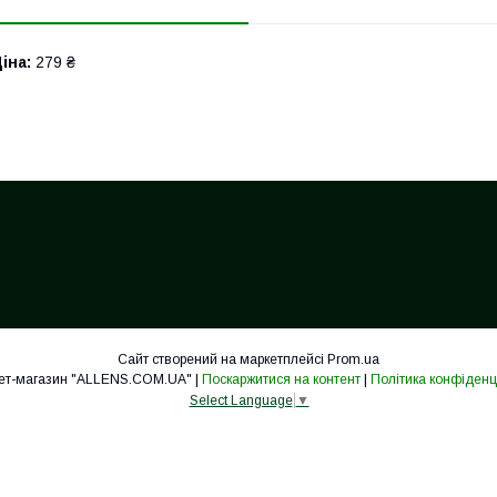
іна:
279 ₴
Сайт створений на маркетплейсі
Prom.ua
Інтернет-магазин "ALLENS.COM.UA" |
Поскаржитися на контент
|
Політика конфіденц
Select Language
▼