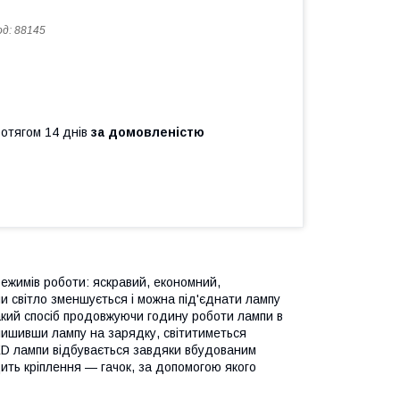
од:
88145
ротягом 14 днів
за домовленістю
режимів роботи: яскравий, економний,
и світло зменшується і можна під'єднати лампу
акий спосіб продовжуючи годину роботи лампи в
алишивши лампу на зарядку, світитиметься
ED лампи відбувається завдяки вбудованим
ить кріплення — гачок, за допомогою якого