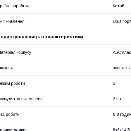
раїна виробник
Китай
ип живлення
USB-порт
Користувальницькі характеристики
атеріал корпусу
АБС плас
паковка
заводськ
ежим роботи
5
кумулятор в комплекті
2 шт
ас роботи
6-8 годи
озміри лампи
8х8х14.5