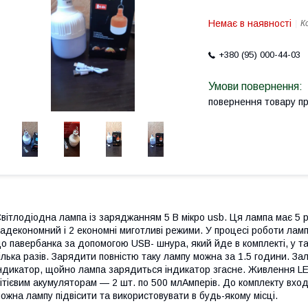
Немає в наявності
К
+380 (95) 000-44-03
повернення товару п
вітлодіодна лампа із заряджанням 5 В мікро usb. Ця лампа має 5 
адекономний і 2 економні миготливі режими. У процесі роботи ламп
о павербанка за допомогою USB- шнура, який йде в комплекті, у т
ілька разів. Зарядити повністю таку лампу можна за 1.5 години. З
ндикатор, щойно лампа зарядиться індикатор згасне. Живлення L
ітієвим акумуляторам — 2 шт. по 500 млАмперів. До комплекту вход
ожна лампу підвісити та використовувати в будь-якому місці.