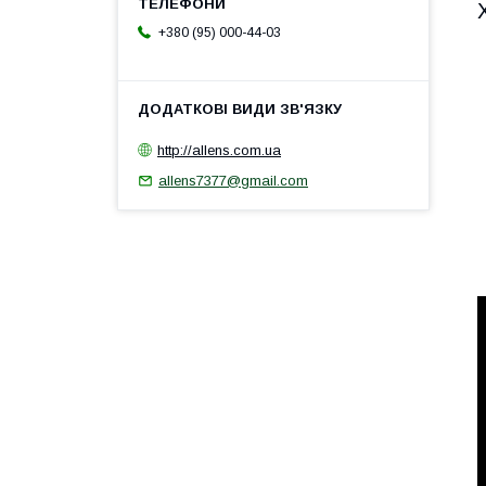
+380 (95) 000-44-03
http://allens.com.ua
allens7377@gmail.com