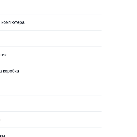
 комп'ютера
тик
а коробка
н
 см