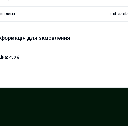
ип ламп
Світлоді
нформація для замовлення
іна:
499 ₴