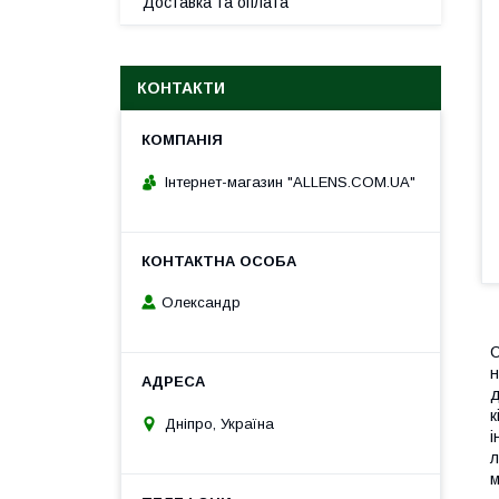
Доставка та оплата
КОНТАКТИ
Інтернет-магазин "ALLENS.COM.UA"
Олександр
С
н
д
к
Дніпро, Україна
і
л
м