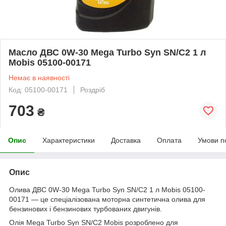
Масло ДВС 0W-30 Mega Turbo Syn SN/C2 1 л
Mobis 05100-00171
Немає в наявності
Код: 05100-00171
Роздріб
703
₴
Опис
Характеристики
Доставка
Оплата
Умови п
Опис
Олива ДВС 0W-30 Mega Turbo Syn SN/C2 1 л Mobis 05100-
00171 — це спеціалізована моторна синтетична олива для
бензинових і бензинових турбованих двигунів.
Олія Mega Turbo Syn SN/C2 Mobis розроблено для