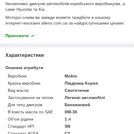
бензинових двигунів автомобілів корейського виробництва, а
саме Hyundai та Kia.
Моторні оливи ви завжди можете придбати в нашому
інтернет-магазині allens.com.ua за найдоступнішими цінами.
Приховати
Характеристики
Основні атрибути
Виробник
Mobis
Країна виробник
Південна Корея
Вид масла
Синтетичне
Застосування за типом
Легкові автомобілі
Для типу двигунів
Бензиновий
В'язкість масла по SAE
0W-30
Об'єм рідини
1 л
Стандарт API
SN
Стандарт ACEA
C2