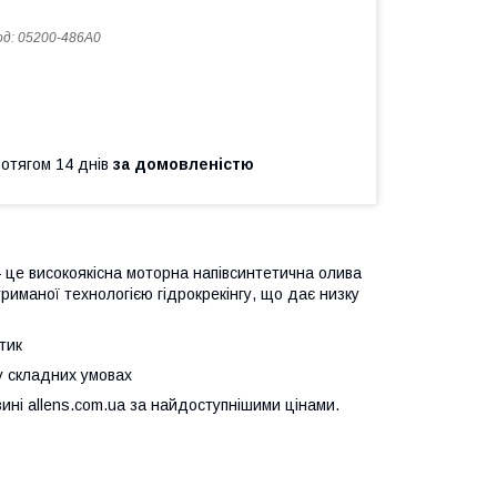
од:
05200-486A0
ротягом 14 днів
за домовленістю
 це високоякісна моторна напівсинтетична олива
риманої технологією гідрокрекінгу, що дає низку
тик
у складних умовах
ні allens.com.ua за найдоступнішими цінами.