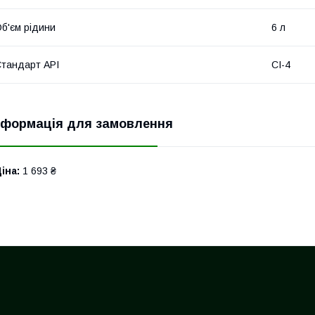
б'єм рідини
6 л
тандарт API
CI-4
нформація для замовлення
іна:
1 693 ₴