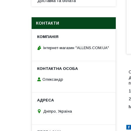
Доставка та оплата
КОНТАКТИ
Інтернет-магазин "ALLENS.COM.UA"
О
д
Олександр
п
1
2
М
Дніпро, Україна