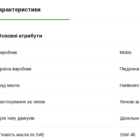
арактеристики
Основні атрибути
иробник
Mobis
раїна виробник
Південна
ид масла
Напівсин
астосування за типом
Легкові а
ля типу двигунів
Дизельн
'язкість масла по SAE
10W-40