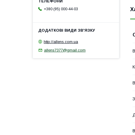
Х
+380 (95) 000-44-03
http://allens.com.ua
allens7377@gmail.com
В
К
В
З
Д
В