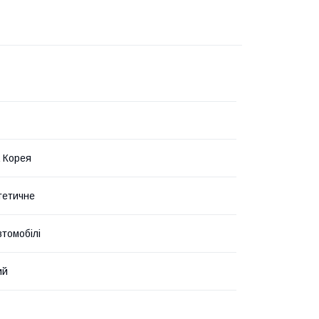
 Корея
тетичне
втомобілі
ий