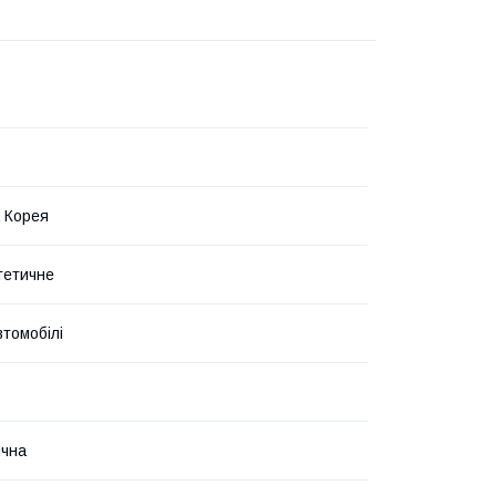
 Корея
тетичне
втомобілі
ична