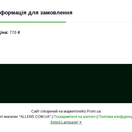
нформація для замовлення
іна:
770 ₴
Сайт створений на маркетплейсі
Prom.ua
Інтернет-магазин "ALLENS.COM.UA" |
Поскаржитися на контент
|
Політика конфіденц
Select Language
▼