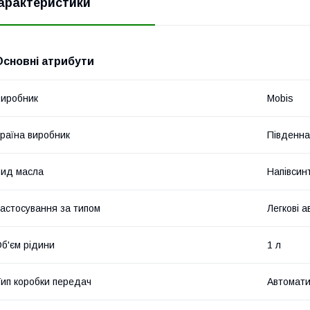
арактеристики
Основні атрибути
иробник
Mobis
раїна виробник
Південна
ид масла
Напівсин
астосування за типом
Легкові а
б'єм рідини
1 л
ип коробки передач
Автомат