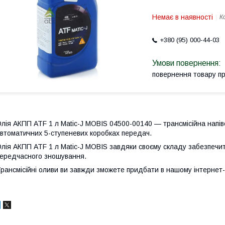
Немає в наявності
К
+380 (95) 000-44-03
повернення товару п
лія АКПП ATF 1 л Matic-J MOBIS 04500-00140 — трансмісійна напів
втоматичних 5-ступеневих коробках передач.
лія АКПП ATF 1 л Matic-J MOBIS завдяки своєму складу забезпечит
ередчасного зношування.
рансмісійні оливи ви завжди зможете придбати в нашому інтернет-