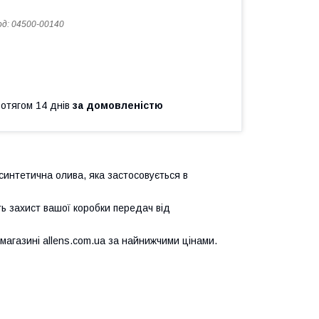
од:
04500-00140
ротягом 14 днів
за домовленістю
синтетична олива, яка застосовується в
ь захист вашої коробки передач від
магазині allens.com.ua за найнижчими цінами.