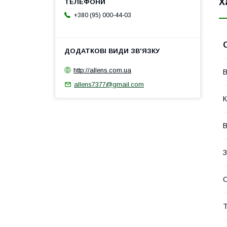
Х
+380 (95) 000-44-03
http://allens.com.ua
В
allens7377@gmail.com
К
В
З
О
Т