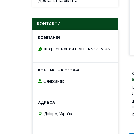
Доставка та оплата
КОНТАКТИ
Інтернет-магазин "ALLENS.COM.UA"
К
а
Олександр
К
в
Ш
к
Дніпро, Україна
К