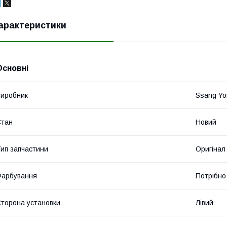
арактеристики
Основні
иробник
Ssang Yo
Стан
Новий
ип запчастини
Оригінал
Фарбування
Потрібно
торона установки
Лівий