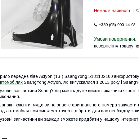
Немає в наявності
К
+380 (95) 000-44-03
повернення товару п
рило переднє ліве Actyon (13-) SsangYong 5181132100 використов
втомобілях
SsangYong Actyon, які випускалися з 2013 року і SsangYo
узовні запчастини SsangYong мають дуже високі показники якості, в
иконання.
ановні клієнти, якщо ви не знаєте оригінального номера запчастин
од автомобіля і ми зможемо точно підібрати для вас необхідну зап
узовні запчастини ви завжди зможете придбати у нашому інтернет