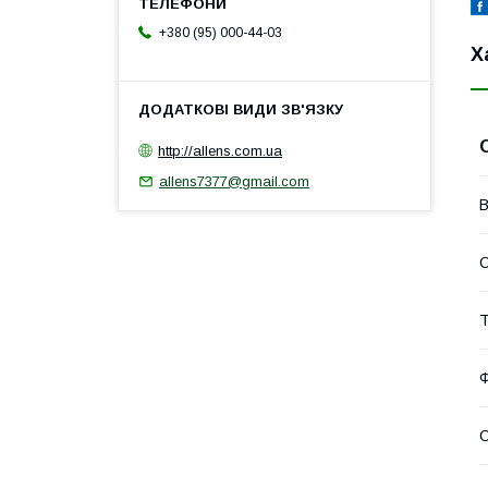
+380 (95) 000-44-03
Х
http://allens.com.ua
allens7377@gmail.com
В
Т
С