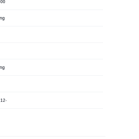
100
ng
ng
012-