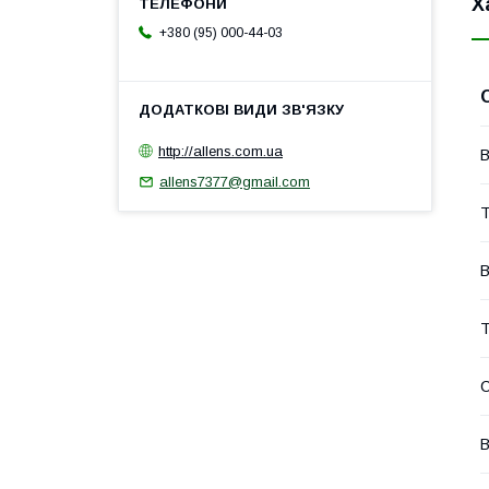
Х
+380 (95) 000-44-03
http://allens.com.ua
В
allens7377@gmail.com
Т
В
Т