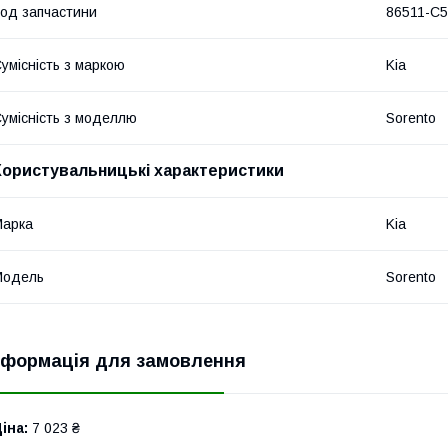
од запчастини
86511-C
умісність з маркою
Kia
умісність з моделлю
Sorento
Користувальницькі характеристики
Марка
Kia
Модель
Sorento
нформація для замовлення
іна:
7 023 ₴