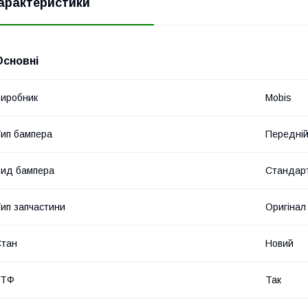
арактеристики
Основні
иробник
Mobis
ип бампера
Передні
ид бампера
Стандар
ип запчастини
Оригінал
Стан
Новий
ВТФ
Так