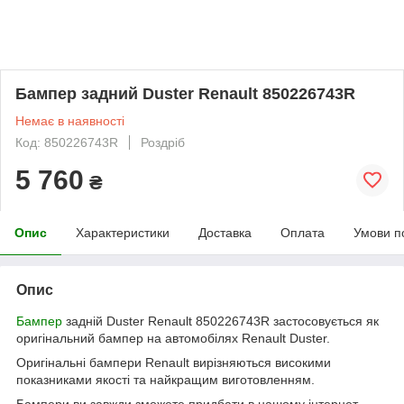
Бампер задний Duster Renault 850226743R
Немає в наявності
Код: 850226743R
Роздріб
5 760
₴
Опис
Характеристики
Доставка
Оплата
Умови п
Опис
Бампер
задній Duster Renault 850226743R застосовується як
оригінальний бампер на автомобілях Renault Duster.
Оригінальні бампери Renault вирізняються високими
показниками якості та найкращим виготовленням.
Бампери ви завжди зможете придбати в нашому інтернет-