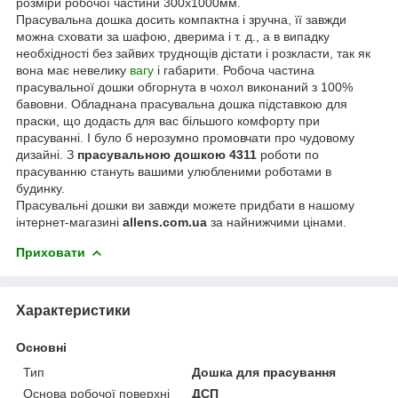
розміри робочої частини 300х1000мм.
Прасувальна дошка досить компактна і зручна, її завжди
можна сховати за шафою, дверима і т. д., а в випадку
необхідності без зайвих труднощів дістати і розкласти, так як
вона має невелику
вагу
і габарити. Робоча частина
прасувальної дошки обгорнута в чохол виконаний з 100%
бавовни. Обладнана прасувальна дошка підставкою для
праски, що додасть для вас більшого комфорту при
прасуванні. І було б нерозумно промовчати про чудовому
дизайні. З
прасувальною дошкою 4311
роботи по
прасуванню стануть вашими улюбленими роботами в
будинку.
Прасувальні дошки ви завжди можете придбати в нашому
інтернет-магазині
allens.com.ua
за найнижчими цінами.
Приховати
Характеристики
Основні
Тип
Дошка для прасування
Основа робочої поверхні
ДСП