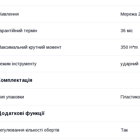
Живлення
Мережа 
арантійний термін
36 міс
аксимальний крутний момент
350 H*m
ежим інструменту
ударний
Комплектація
ип упаковки
Пластико
Додаткові функції
егулювання кількості обертів
Так