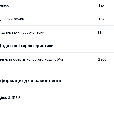
еверс
Так
дарний режим
Так
ідсвічування робочої зони
Ні
Додаткові характеристики
ількість обертів холостого ходу, об/хв
2200
нформація для замовлення
іна:
3 457 ₴