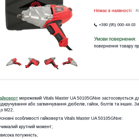
Немає в наявності
К
+380 (95) 000-44-03
повернення товару п
айковерт
мережевий Vitals Master UA 50105GNve застосовується дл
ідкручування або загвинчування дюбелів, гайок, болтів та інших. 
до М22.
сновні особливості гайковерта Vitals Master UA 50105GNve:
 чималий крутний момент;
 висока потужність;