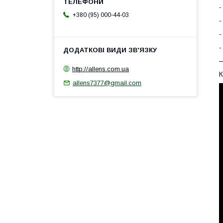
-
+380 (95) 000-44-03
-
-
-
—
http://allens.com.ua
К
allens7377@gmail.com