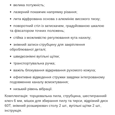
велика потужність;
лазерний покажчик напрямку різання;
лита відфрована основа з алюмінію високого тиску;
поворотний стіл із затискачем, градуйованою шкалою
та фіксатором точних положень;
стійка з можливістю регулювання кута нахилу;
знімний затиск-струбцину для закріплення
оброблюваної деталі;
швидкознімні вугільні щітки;
транспортувальна ручка;
важіль блокування відкривання рухомого кожуха;
ефективне відведення стружки завдяки інтегрованому
подовженню каналу всмоктування;
низький рівень вібрації.
Комплектація: торцювальна пила, струбцина, шестигранний
ключ 6 мм, мішок для збирання пилу та тирси, відрізний диск
60T, знімний розширювач столу 2 шт., вугільні щітки 2 шт.,
інструкція.