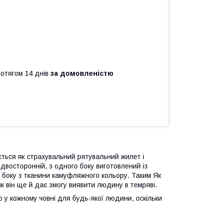
ротягом 14 днів
за домовленістю
ється як страхувальний рятувальний жилет і
 двосторонній, з одного боку виготовлений із
о боку з тканини камуфляжного кольору. Таким Як
як він ще й дає змогу виявити людину в темряві.
 у кожному човні для будь-якої людини, оскільки