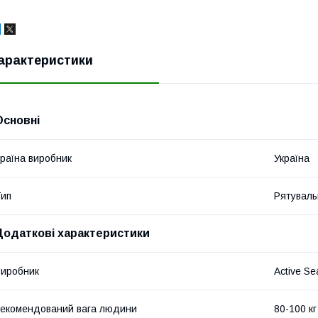
арактеристики
Основні
раїна виробник
Україна
ип
Рятуваль
Додаткові характеристики
иробник
Active S
екомендований вага людини
80-100 кг