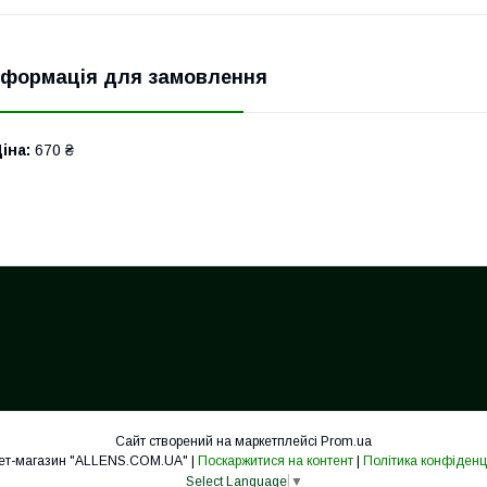
нформація для замовлення
іна:
670 ₴
Сайт створений на маркетплейсі
Prom.ua
Інтернет-магазин "ALLENS.COM.UA" |
Поскаржитися на контент
|
Політика конфіденц
Select Language
▼