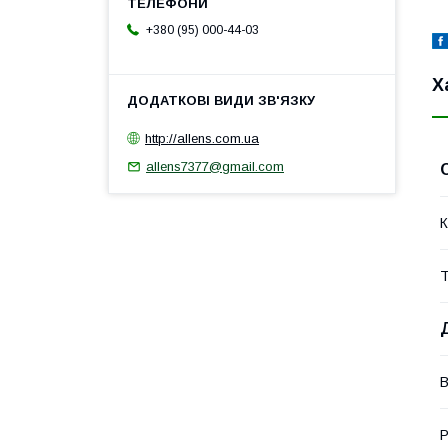
+380 (95) 000-44-03
Х
http://allens.com.ua
allens7377@gmail.com
К
Т
В
Р