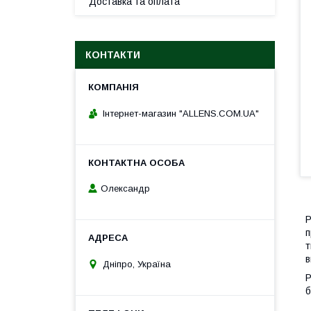
Доставка та оплата
КОНТАКТИ
Інтернет-магазин "ALLENS.COM.UA"
Олександр
Р
п
т
в
Дніпро, Україна
Р
б