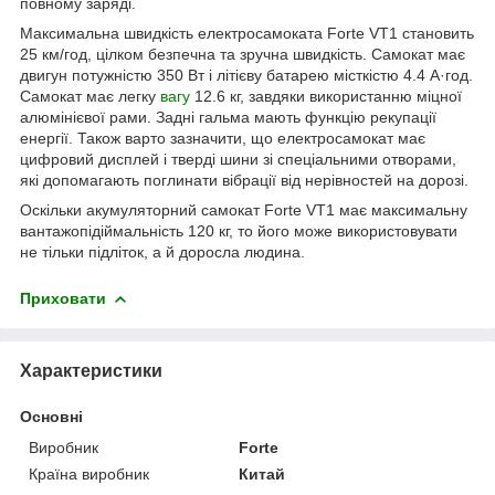
повному заряді.
Максимальна швидкість електросамоката Forte VT1 становить
25 км/год, цілком безпечна та зручна швидкість. Самокат має
двигун потужністю 350 Вт і літієву батарею місткістю 4.4 А·год.
Самокат має легку
вагу
12.6 кг, завдяки використанню міцної
алюмінієвої рами. Задні гальма мають функцію рекупації
енергії. Також варто зазначити, що електросамокат має
цифровий дисплей і тверді шини зі спеціальними отворами,
які допомагають поглинати вібрації від нерівностей на дорозі.
Оскільки акумуляторний самокат Forte VT1 має максимальну
вантажопідіймальність 120 кг, то його може використовувати
не тільки підліток, а й доросла людина.
Приховати
Характеристики
Основні
Виробник
Forte
Країна виробник
Китай