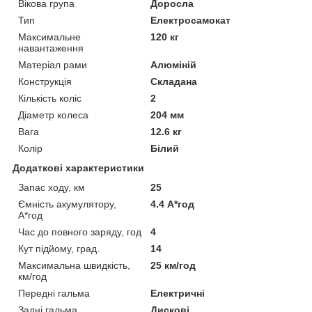
Вікова група
Доросла
Тип
Електросамокат
Максимальне
120 кг
навантаження
Матеріал рами
Алюміній
Конструкція
Складана
Кількість коліс
2
Діаметр колеса
204 мм
Вага
12.6 кг
Колір
Білий
Додаткові характеристики
Запас ходу, км
25
Ємність акумулятору,
4.4 А*год
А*год
Час до повного заряду, год
4
Кут підйому, град.
14
Максимальна швидкість,
25 км/год
км/год
Передні гальма
Електричні
Задні гальма
Дискові