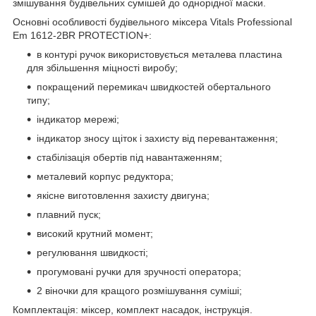
змішування будівельних сумішей до однорідної маски.
Основні особливості будівельного міксера Vitals Professional
Em 1612-2BR PROTECTION+:
в контурі ручок використовується металева пластина
для збільшення міцності виробу;
покращений перемикач швидкостей обертального
типу;
індикатор мережі;
індикатор зносу щіток і захисту від перевантаження;
стабілізація обертів під навантаженням;
металевий корпус редуктора;
якісне виготовлення захисту двигуна;
плавний пуск;
високий крутний момент;
регулювання швидкості;
прогумовані ручки для зручності оператора;
2 віночки для кращого розмішування суміші;
Комплектація: міксер, комплект насадок, інструкція.