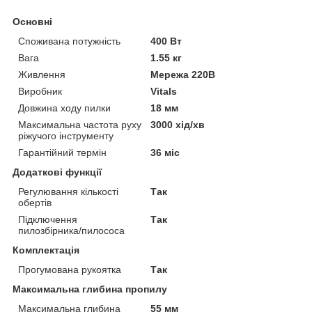
Основні
Споживана потужність
400 Вт
Вага
1.55 кг
Живлення
Мережа 220В
Виробник
Vitals
Довжина ходу пилки
18 мм
Максимальна частота руху
3000 хід/хв
ріжучого інструменту
Гарантійний термін
36 міс
Додаткові функції
Регулювання кількості
Так
обертів
Підключення
Так
пилозбірника/пилососа
Комплектація
Прогумована рукоятка
Так
Максимальна глибина пропилу
Максимальна глибина
55 мм