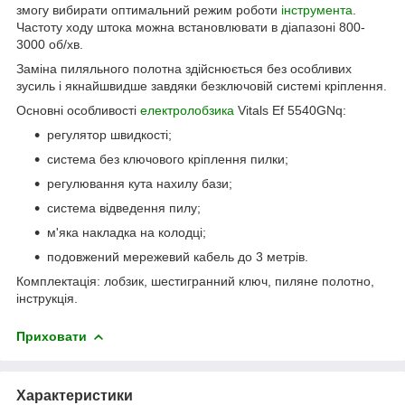
змогу вибирати оптимальний режим роботи
інструмента
.
Частоту ходу штока можна встановлювати в діапазоні 800-
3000 об/хв.
Заміна пиляльного полотна здійснюється без особливих
зусиль і якнайшвидше завдяки безключовій системі кріплення.
Основні особливості
електролобзика
Vitals Ef 5540GNq:
регулятор швидкості;
система без ключового кріплення пилки;
регулювання кута нахилу бази;
система відведення пилу;
м'яка накладка на колодці;
подовжений мережевий кабель до 3 метрів.
Комплектація: лобзик, шестигранний ключ, пиляне полотно,
інструкція.
Приховати
Характеристики