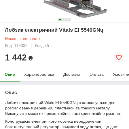
Лобзик електричний Vitals Ef 5540GNq
Немає в наявності
Код: 119333
Роздріб
1 442
₴
Опис
Характеристики
Доставка
Оплата
Умови п
Опис
Лобзик електричний Vitals Ef 5540GNq застосовується для
розпилювання деревини, пластмаси та тонкого металу.
Виконувати може як прямолінійне, так і криволінійне різання.
Конструкцією електричного лобзика передбачений
багатоступеневий регулятор швидкості ходу штока, що дає