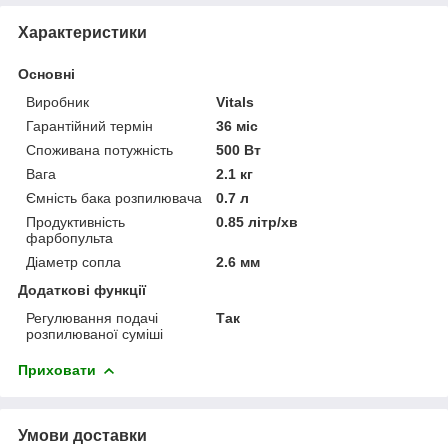
Характеристики
Основні
Виробник
Vitals
Гарантійний термін
36 міс
Споживана потужність
500 Вт
Вага
2.1 кг
Ємність бака розпилювача
0.7 л
Продуктивність
0.85 літр/хв
фарбопульта
Діаметр сопла
2.6 мм
Додаткові функції
Регулювання подачі
Так
розпилюваної суміші
Приховати
Умови доставки