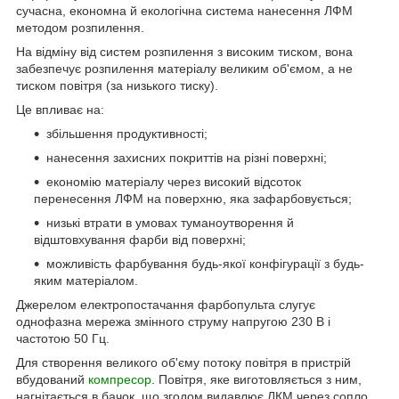
сучасна, економна й екологічна система нанесення ЛФМ
методом розпилення.
На відміну від систем розпилення з високим тиском, вона
забезпечує розпилення матеріалу великим об'ємом, а не
тиском повітря (за низького тиску).
Це впливає на:
збільшення продуктивності;
нанесення захисних покриттів на різні поверхні;
економію матеріалу через високий відсоток
перенесення ЛФМ на поверхню, яка зафарбовується;
низькі втрати в умовах туманоутворення й
відштовхування фарби від поверхні;
можливість фарбування будь-якої конфігурації з будь-
яким матеріалом.
Джерелом електропостачання фарбопульта слугує
однофазна мережа змінного струму напругою 230 В і
частотою 50 Гц.
Для створення великого об'єму потоку повітря в пристрій
вбудований
компресор
. Повітря, яке виготовляється з ним,
нагнітається в бачок, що згодом видавлює ЛКМ через сопло.