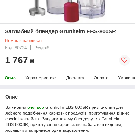
Заглибний блендер Grunhelm EBS-800SR
Немає в наявності
Код: 80724
Роздріб
1 767
₴
Опис
Характеристики
Доставка
Оплата
Умови п
Опис
Заглибний
блендер
Grunhelm EBS-800SR призначений для
якісного подрібнення харчових продуктів, приготування різних
соусів і коктейлів. Завдяки такому блендеру, як Grunhelm
EBS-800SR, приготування страв стане набагато швидшим,
якіснішими та принесе одне задоволення.