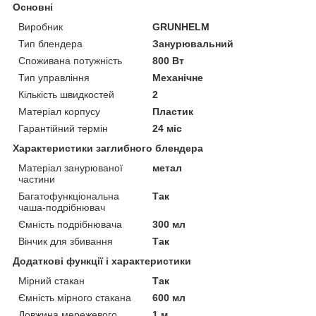
Основні
Виробник
GRUNHELM
Тип блендера
Занурювальний
Споживана потужність
800 Вт
Тип управління
Механічне
Кількість швидкостей
2
Матеріал корпусу
Пластик
Гарантійний термін
24 міс
Характеристики заглибного блендера
Матеріал занурюваної
метал
частини
Багатофункціональна
Так
чаша-подрібнювач
Ємність подрібнювача
300 мл
Вінчик для збивання
Так
Додаткові функції і характеристики
Мірний стакан
Так
Ємність мірного стакана
600 мл
Довжина мережевого
1 м