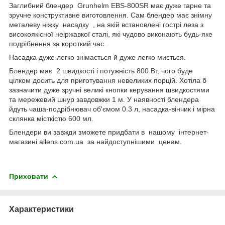
Заглибний блендер Grunhelm EBS-800SR має дуже гарне та
зручне конструктивне виготовлення. Сам блендер має знімну
металеву ніжку насадку , на якій встановлені гострі леза з
високоякісної неіржавкої сталі, які чудово виконають будь-яке
подрібнення за короткий час.
Насадка дуже легко знімається й дуже легко миється.
Блендер має 2 швидкості і потужність 800 Вт, чого буде
цілком досить для приготування невеликих порцій. Хотіла б
зазначити дуже зручні великі кнопки керування швидкостями
та мережевий шнур завдовжки 1 м. У наявності блендера
йдуть чаша-подрібнювач об'ємом 0.3 л, насадка-вінчик і мірна
склянка місткістю 600 мл.
Блендери ви завжди зможете придбати в нашому інтернет-
магазині allens.com.ua за найдоступнішими ценам.
Приховати
Характеристики