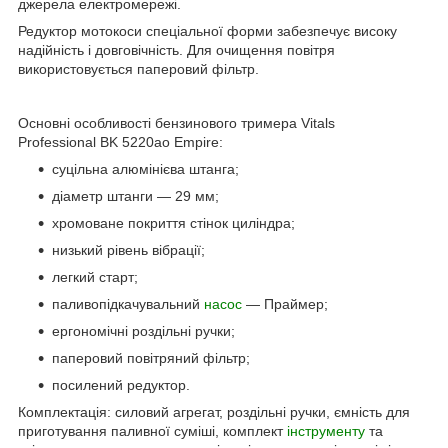
джерела електромережі.
Редуктор мотокоси спеціальної форми забезпечує високу
надійність і довговічність. Для очищення повітря
використовується паперовий фільтр.
Основні особливості бензинового тримера Vitals
Professional BK 5220ao Empire:
суцільна алюмінієва штанга;
діаметр штанги — 29 мм;
хромоване покриття стінок циліндра;
низький рівень вібрації;
легкий старт;
паливопідкачувальний
насос
— Праймер;
ергономічні роздільні ручки;
паперовий повітряний фільтр;
посилений редуктор.
Комплектація: силовий агрегат, роздільні ручки, ємність для
приготування паливної суміші, комплект
інструменту
та