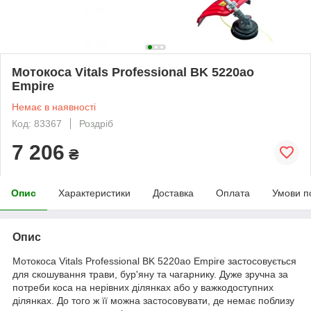
Мотокоса Vitals Professional BK 5220ao
Empire
Немає в наявності
Код: 83367
Роздріб
7 206
₴
Опис
Характеристики
Доставка
Оплата
Умови п
Опис
Мотокоса Vitals Professional BK 5220ao Empire застосовується
для скошування трави, бур'яну та чагарнику. Дуже зручна за
потреби коса на нерівних ділянках або у важкодоступних
ділянках. До того ж її можна застосовувати, де немає поблизу