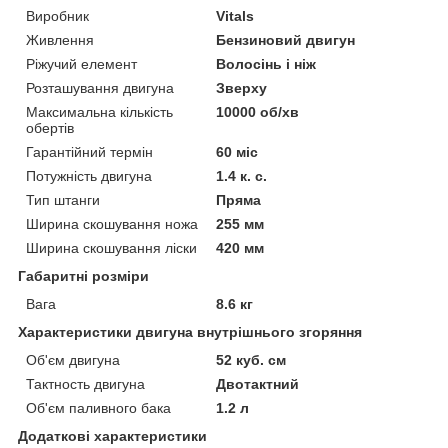
Виробник
Vitals
Живлення
Бензиновий двигун
Ріжучий елемент
Волосінь і ніж
Розташування двигуна
Зверху
Максимальна кількість
10000 об/хв
обертів
Гарантійний термін
60 міс
Потужність двигуна
1.4 к. с.
Тип штанги
Пряма
Ширина скошування ножа
255 мм
Ширина скошування ліски
420 мм
Габаритні розміри
Вага
8.6 кг
Характеристики двигуна внутрішнього згоряння
Об'єм двигуна
52 куб. см
Тактность двигуна
Двотактний
Об'єм паливного бака
1.2 л
Додаткові характеристики