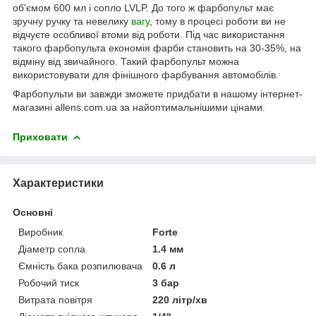
об'ємом 600 мл і сопло LVLP. До того ж фарбопульт має
зручну ручку та невелику
вагу
, тому в процесі роботи ви не
відчуєте особливої втоми від роботи. Під час використання
такого фарбопульта економія фарби становить на 30-35%, на
відміну від звичайного. Такий фарбопульт можна
використовувати для фінішного фарбування автомобілів.
Фарбопульти ви завжди зможете придбати в нашому інтернет-
магазині allens.com.ua за найоптимальнішими цінами.
Приховати
Характеристики
Основні
Виробник
Forte
Діаметр сопла
1.4 мм
Ємність бака розпилювача
0.6 л
Робочий тиск
3 бар
Витрата повітря
220 літр/хв