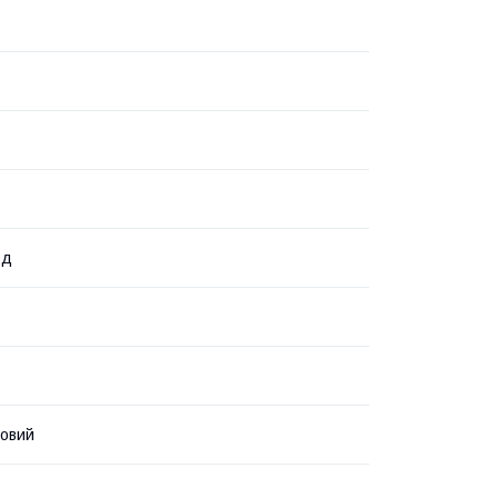
од
овий