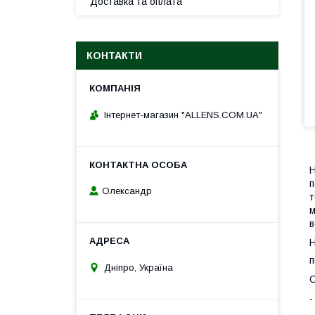
Доставка та оплата
КОНТАКТИ
Інтернет-магазин "ALLENS.COM.UA"
Н
п
Олександр
т
м
в
Н
п
Дніпро, Україна
О
-