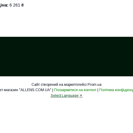
іна:
6 261 ₴
Сайт створений на маркетплейсі
Prom.ua
Інтернет-магазин "ALLENS.COM.UA" |
Поскаржитися на контент
|
Політика конфіденц
Select Language
▼