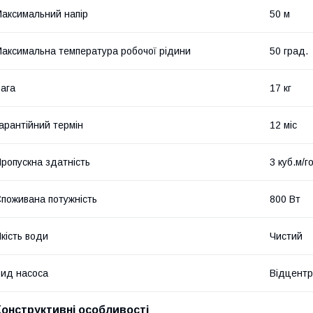
аксимальний напір
50 м
аксимальна температура робочої рідини
50 град.
ага
17 кг
арантійний термін
12 міс
ропускна здатність
3 куб.м/г
поживана потужність
800 Вт
кість води
Чистий
ид насоса
Відцентр
Конструктивні особливості