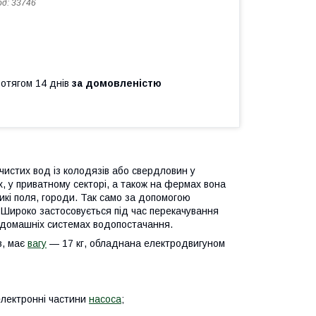
од:
33746
ротягом 14 днів
за домовленістю
истих вод із колодязів або свердловин у
, у приватному секторі, а також на фермах вона
икі поля, городи. Так само за допомогою
. Широко застосовується під час перекачування
в домашніх системах водопостачання.
в, має
вагу
— 17 кг, обладнана електродвигуном
електронні частини
насоса
;