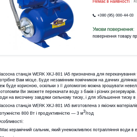
Немає в наявності
К
+380 (95) 000-44-03
повернення товару п
асосна станція WERK XKJ-801 IA5 призначена для перекачування ч
отрібне Вам місце. Буде незамінним помічником на дачних ділянках
еж буде корисною, оскільки з її допомогою можна зрошувати невел
отопомпи Ви зможете перекачати воду з баків і різних резервуарів
оди на височину завдяки сильному тиску, і для збільшення тиску 
асосна станція WERK XKJ-801 IA5 виготовлена з якісних матеріалі
3
отужністю 800 Вт і продуктивністю — 3 м
/год
собливості:
 Має керамічний сальник, який унеможливлює потрапляння води в 