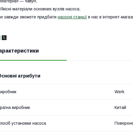
 Матеріал — чавун;
 Якісні матеріали основних вузлів насоса;
и завжди зможете придбати
насосні станції
в нас в інтернет-магаз
арактеристики
Основні атрибути
иробник
Werk
раїна виробник
Китай
посіб установки насоса
Поверхн