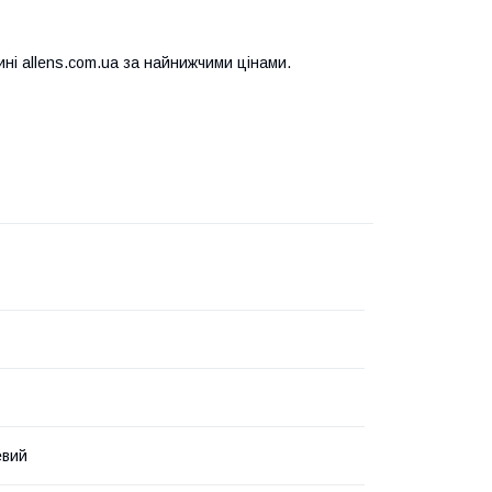
ині allens.com.ua за найнижчими цінами.
евий