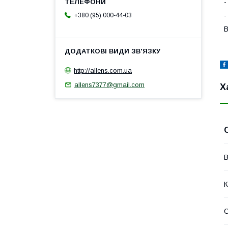
-
-
+380 (95) 000-44-03
В
http://allens.com.ua
allens7377@gmail.com
Х
В
К
С