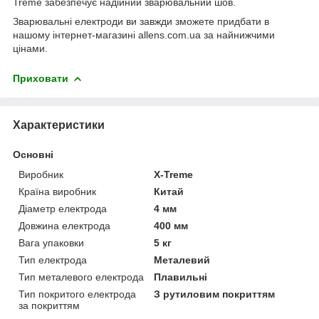
Treme забезпечує надійний зварювальний шов.
Зварювальні електроди ви завжди зможете придбати в
нашому інтернет-магазині allens.com.ua за найнижчими
цінами.
Приховати
Характеристики
Основні
Виробник
X-Treme
Країна виробник
Китай
Діаметр електрода
4 мм
Довжина електрода
400 мм
Вага упаковки
5 кг
Тип електрода
Металевий
Тип металевого електрода
Плавильні
Тип покритого електрода
З рутиловим покриттям
за покриттям