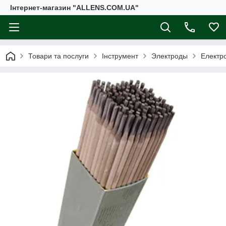
Інтернет-магазин "ALLENS.COM.UA"
Товари та послуги
Інструмент
Электроды
Електр