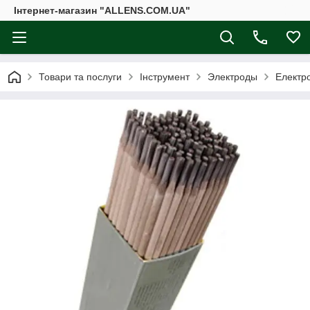
Інтернет-магазин "ALLENS.COM.UA"
Товари та послуги
Інструмент
Электроды
Електр