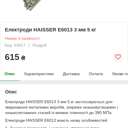
Електроди HAISSER E6013 3 мм 5 кг
Немає в наявності
Код: 63817
Роздріб
615
₴
Опис
Характеристики
Доставка
Оплата
Умови п
Опис
Електроди HAISSER E6013 3 мм 5 кг застосовуються для
зварювання металевих виробів, зокрема низьковуглецевих і
низьколегованих сталей із межею плинності до 380 МПа.
Електроди HAISSER E6013 мають низку особливостей:
1. Знижена токсичність і незначне утворення диму