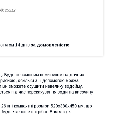
од:
25212
ротягом 14 днів
за домовленістю
. Буде незамінним помічником на дачних
орисною, оскільки з її допомогою можна
и Ви зможете осушити невелику водойму,
ється під час перекачування води на височину
26 кг і компактні розміри 520х380х450 мм, що
 будь-яке інше потрібне Вам місце.