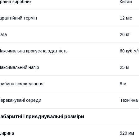
раїна виробник
Китай
арантійний термін
12 міс
ага
26 кг
аксимальна пропускна здатність
60 куб.м/
аксимальний напір
25 м
либина всмоктування
8 м
ерекачувані середи
Технічна
Габаритні і приєднувальні розміри
Ширина
520 мм