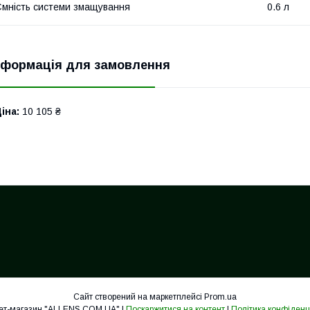
мність системи змащування
0.6 л
нформація для замовлення
іна:
10 105 ₴
Сайт створений на маркетплейсі
Prom.ua
Інтернет-магазин "ALLENS.COM.UA" |
Поскаржитися на контент
|
Політика конфіденц