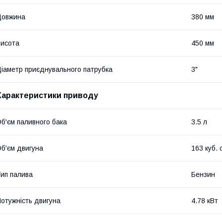
Довжина
380 мм
исота
450 мм
іаметр приєднувального патрубка
3"
Характеристики приводу
б'єм паливного бака
3.5 л
б'єм двигуна
163 куб. 
ип палива
Бензин
отужність двигуна
4.78 кВт