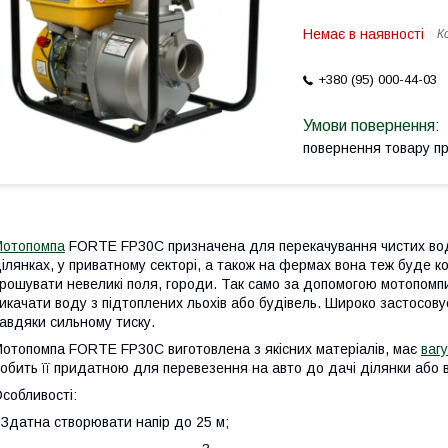
Немає в наявності
К
+380 (95) 000-44-03
повернення товару п
Мотопомпа
FORTE FP30С призначена для перекачування чистих вод
ілянках, у приватному секторі, а також на фермах вона теж буде к
рошувати невеликі поля, городи. Так само за допомогою мотопомп
икачати воду з підтоплених льохів або будівель. Широко застосову
авдяки сильному тиску.
отопомпа FORTE FP30С виготовлена з якісних матеріалів, має
вагу
обить її придатною для перевезення на авто до дачі ділянки або в
собливості:
 Здатна створювати напір до 25 м;