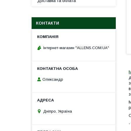
Доставка та оплата
КОНТАКТИ
Інтернет-магазин "ALLENS.COM.UA"
д
Олександр
з
в
з
М
р
Дніпро, Україна
О
-