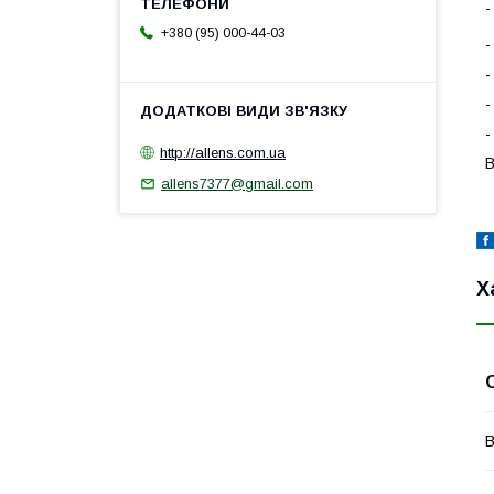
-
+380 (95) 000-44-03
-
-
-
-
http://allens.com.ua
В
allens7377@gmail.com
Х
В