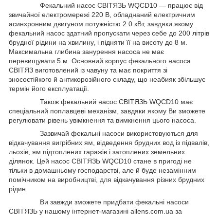
Фекальний насос СВIТЯЗЬ WQCD10 — працює від
звичайної електромережі 220 В, обладнаний електричним
асинхронним двигуном потужністю 2.0 кВт, завдяки якому
фекальний насос здатний пропускати через себе до 200 літрів
брудної рідини на хвилину, і підняти її на висоту до 8 м.
Максимальна глибина занурення насоса не має
перевищувати 5 м. Основний корпус фекального насоса
СВIТЯЗ виготовлений із чавуну та має покриття зі
зносостійкого й антикорозійного складу, що неабияк збільшує
термін його експлуатації.
Також фекальний насос СВIТЯЗЬ WQCD10 має
спеціальний поплавцеві механізм, завдяки якому Ви зможете
регулювати рівень увімкнення та вимкнення цього насоса.
Зазвичай фекальні насоси використовуються для
відкачування вигрібних ям, відведення брудних вод із підвалів,
льохів, ям підтоплених гаражів і затоплених земельних
ділянок. Цей насос СВIТЯЗЬ WQCD10 стане в пригоді не
тільки в домашньому господарстві, але й буде незамінним
помічником на виробництві, для відкачування різних брудних
рідин.
Ви завжди зможете придбати фекальні насоси
СВIТЯЗЬ у нашому інтернет-магазині allens.com.ua за