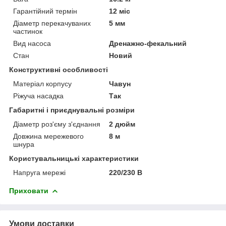
Гарантійний термін
12 міс
Діаметр перекачуваних
5 мм
частинок
Вид насоса
Дренажно-фекальний
Стан
Новий
Конструктивні особливості
Матеріал корпусу
Чавун
Ріжуча насадка
Так
Габаритні і приєднувальні розміри
Діаметр роз'єму з'єднання
2 дюйм
Довжина мережевого
8 м
шнура
Користувальницькі характеристики
Напруга мережі
220/230 В
Приховати
Умови доставки