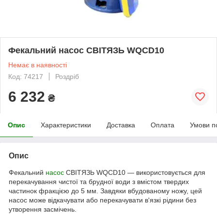
Фекальний насос СВIТЯЗЬ WQCD10
Немає в наявності
Код: 74217
Роздріб
6 232
₴
Опис
Характеристики
Доставка
Оплата
Умови п
Опис
Фекальний
насос
СВIТЯЗЬ WQCD10 — використовується для
перекачування чистої та брудної води з вмістом твердих
частинок фракцією до 5 мм. Завдяки вбудованому ножу, цей
насос може відкачувати або перекачувати в'язкі рідини без
утворення засмічень.