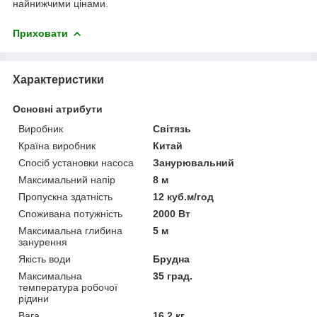
найнижчими цінами.
Приховати
Характеристики
Основні атрибути
Виробник
Світязь
Країна виробник
Китай
Спосіб установки насоса
Занурювальний
Максимальний напір
8 м
Пропускна здатність
12 куб.м/год
Споживана потужність
2000 Вт
Максимальна глибина
5 м
занурення
Якість води
Брудна
Максимальна
35 град.
температура робочої
рідини
Вага
16.2 кг