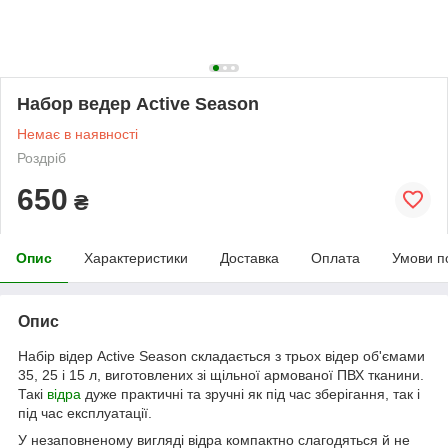
Набор ведер Active Season
Немає в наявності
Роздріб
650
₴
Опис
Характеристики
Доставка
Оплата
Умови п
Опис
Набір відер Active Season складається з трьох відер об'ємами
35, 25 і 15 л, виготовлених зі щільної армованої ПВХ тканини.
Такі
відра
дуже практичні та зручні як під час зберігання, так і
під час експлуатації.
У незаповненому вигляді відра компактно слагодяться й не