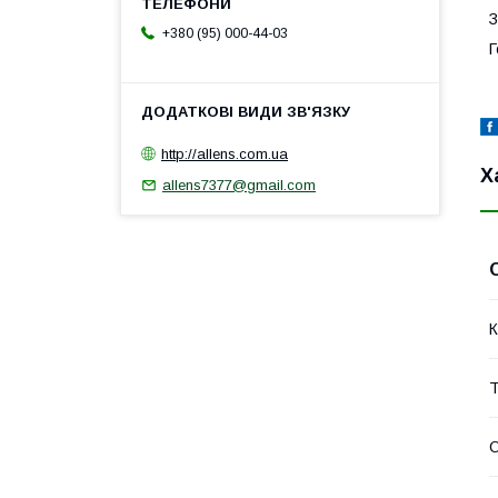
З
+380 (95) 000-44-03
Г
http://allens.com.ua
Х
allens7377@gmail.com
К
Т
О