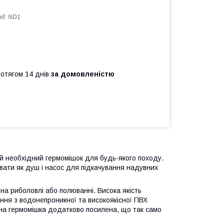
од:
ND1
ротягом 14 днів
за домовленістю
ий необхідний гермомішок для будь-якого походу.
увати як душ і насос для підкачування надувних
 на риболовлі або полюванні. Висока якість
ння з водонепроникної та високоякісної ПВХ
ина гермомішка додатково посилена, що так само