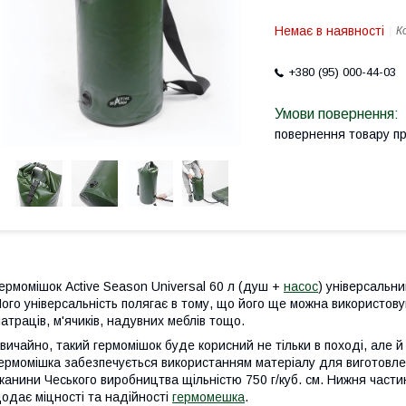
Немає в наявності
К
+380 (95) 000-44-03
повернення товару п
ермомішок Active Season Universal 60 л (душ +
насос
) універсальн
ого універсальність полягає в тому, що його ще можна використов
атраців, м'ячиків, надувних меблів тощо.
вичайно, такий гермомішок буде корисний не тільки в поході, але й
ермомішка забезпечується використанням матеріалу для виготовле
канини Чеського виробництва щільністю 750 г/куб. см. Нижня част
одає міцності та надійності
гермомешка
.