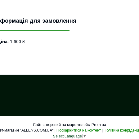
нформація для замовлення
іна:
1 600 ₴
Сайт створений на маркетплейсі
Prom.ua
Інтернет-магазин "ALLENS.COM.UA" |
Поскаржитися на контент
|
Політика конфіденц
Select Language
▼