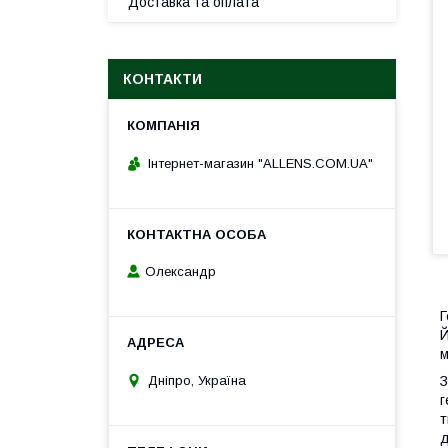
Доставка та оплата
КОНТАКТИ
Інтернет-магазин "ALLENS.COM.UA"
Олександр
Г
Й
м
Дніпро, Україна
З
г
т
д