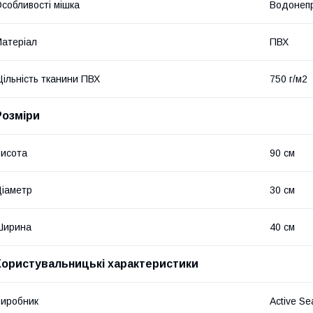
собливості мішка
Водонепр
атеріал
ПВХ
ільність тканини ПВХ
750 г/м2
Розміри
исота
90 см
іаметр
30 см
Ширина
40 см
Користувальницькі характеристики
иробник
Active S