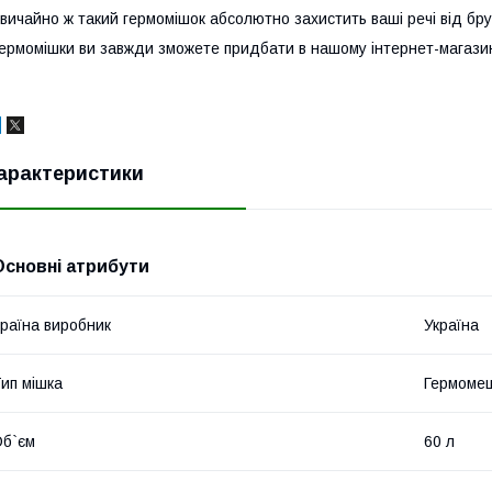
вичайно ж такий гермомішок абсолютно захистить ваші речі від бру
ермомішки ви завжди зможете придбати в нашому інтернет-магазин
арактеристики
Основні атрибути
раїна виробник
Україна
ип мішка
Гермоме
б`єм
60 л