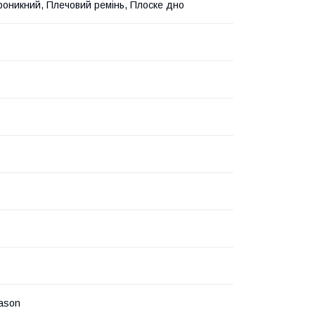
оникний, Плечовий ремінь, Плоске дно
eason