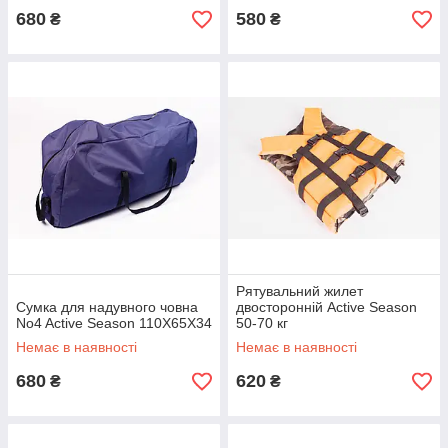
680
580
₴
₴
Рятувальний жилет
Сумка для надувного човна
двосторонній Active Season
No4 Active Season 110Х65Х34
50-70 кг
Немає в наявності
Немає в наявності
680
620
₴
₴