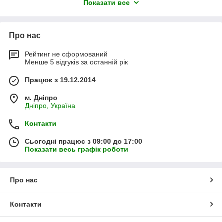
Показати все
главное качественный. С большой долей вероятности можно
сказать, что в ручную вы так сделать не сможете, при этом
энергозатраты, которые вы понесете, просто ужас. А при
наявності будівельного міксера ви зможете не турбуватися ні
Про нас
про енерговитратах, ні про якість розчину, ні про витрачений
час.
Рейтинг не сформований
Менше 5 відгуків за останній рік
у нас в розділі ви зможете побачити і придбати для себе
будівельні міксери Дніпро-М, Forte, Світязь, Сталь, Makita,
Працює з 19.12.2014
Bosch, Stanley та багато інших.
м. Дніпро
Дніпро, Україна
Контакти
Сьогодні працює з 09:00 до 17:00
Показати весь графік роботи
Про нас
Контакти