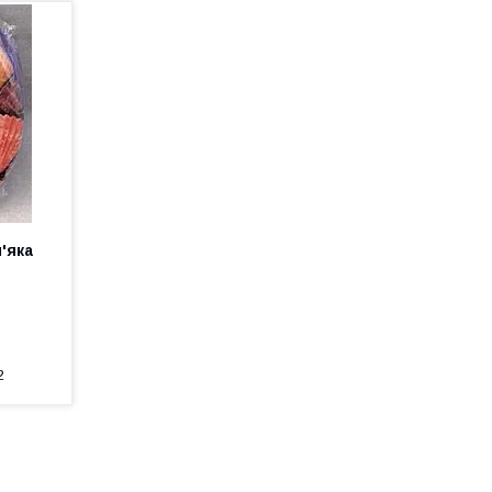
'яка
2