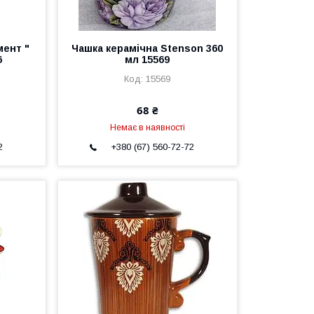
мент "
Чашка керамічна Stenson 360
6
мл 15569
15569
68 ₴
Немає в наявності
2
+380 (67) 560-72-72