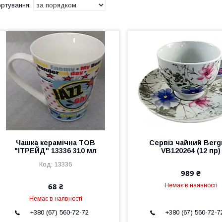
Чашка керамічна ТОВ
Сервіз чайний Berg
"ІТРЕЙД" 13336 310 мл
VB120264 (12 пр)
13336
989 ₴
68 ₴
Немає в наявності
Немає в наявності
+380 (67) 560-72-72
+380 (67) 560-72-7