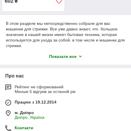
602
₴
В этом разделе мы непосредственно собрали для вас
машинки для стрижки. Все уже давно знают, что большое
значение в нашей жизни имеет бытовая техника, которая
используется для ухода за собой, в том числе и машинки для
стрижки.
У нас очень большое разнообразие машинок для стрижки от
Показати все
таких мировых брендов как PHILIPS, BRAUN, REMINGTON,
MAXWELL, VITEK, POLARIS, SINBO и многие другие. Среди
них будут как машинки для профессионального назначения,
Про нас
так и бытового.
Звичайно ж така машинка для стрижки не завадить в кожній
Рейтинг не сформований
родині, адже це дозволить економити значні кошти на
Менше 5 відгуків за останній рік
стрижці. Для професіоналів наявність спеціальної машинки
для стрижки забезпечить високий рівень майстерності при
Працює з 19.12.2014
стрижці.
м. Дніпро
На всі машинки для стрижки в нас поширюється гарантія, яка
Дніпро, Україна
йде від 1 року і вище, в залежності від виробника машинки
для стрижки.
Контакти