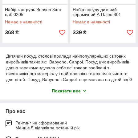
Набір каструль Benson 3шт/
Набір посуду дитячий
наб 0205
керамічний А-Плюс-401
Немає в наявності
Немає в наявності
368
339
₴
₴
Дитячий посуд, столові прилади найпопулярніших світових
виробників таких як: Babyono, Canpol. Посуд цих виробників
давно зарекомендувала себе всі товари зроблені з
високоякісного матеріалу і найголовніше екологічно чистого
для дітей. Посуд Babyono і Canpol спрямована на дітей від 0
і вище, починаючи з немовляти : поїлки, скляні пляшечки з
Показати все
барвистими малюнками і далі спеціальні ложечки з зручним
для дітей захопленням коли вони вчаться їсти, тарілочки з
підігрівом, порційні тарілочки і багато іншого.
Про нас
Рейтинг не сформований
Менше 5 відгуків за останній рік