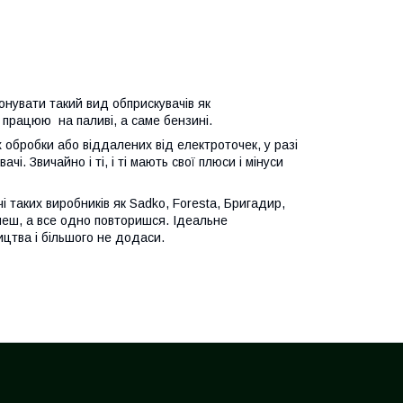
онувати такий вид обприскувачів як
 працюю на паливі, а саме бензині.
 обробки або віддалених від електроточек, у разі
і. Звичайно і ті, і ті мають свої плюси і мінуси
 таких виробників як Sadko, Foresta, Бригадир,
шеш, а все одно повторишся. Ідеальне
ицтва і більшого не додаси.