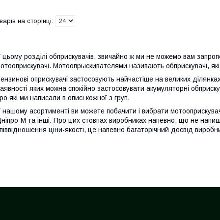
 цьому розділі обприскувачів, звичайно ж ми не можемо вам запроп
отооприскувачі. Мотоопрыскивателями називають обприскувачі, які
ензинові оприскувачі застосовують найчастіше на великих ділянках
аявності яких можна спокійно застосовувати акумуляторні обприскувач
ро які ми написали в описі кожної з груп.
 нашому асортименті ви можете побачити і вибрати мотооприскувачі
ніпро-М та інші. Про цих стовпах виробниках напевно, що не напи
піввідношення ціни-якості, це напевно багаторічний досвід виробн