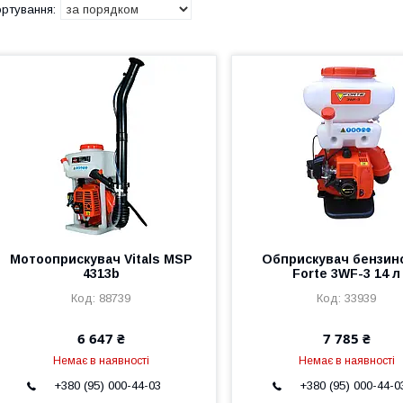
Мотооприскувач Vitals MSP
Обприскувач бензин
4313b
Forte 3WF-3 14 л
88739
33939
6 647 ₴
7 785 ₴
Немає в наявності
Немає в наявності
+380 (95) 000-44-03
+380 (95) 000-44-0