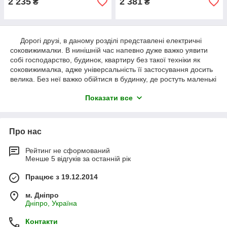
2 235
2 381
₴
₴
Дорогі друзі, в даному розділі представлені електричні
соковижималки. В нинішній час напевно дуже важко уявити
собі господарство, будинок, квартиру без такої техніки як
соковижималка, адже універсальність її застосування досить
велика. Без неї важко обійтися в будинку, де ростуть маленькі
діти і яким дуже важливо отримувати свіжу порцію
Показати все
витаминнов, важко обійтися для людей, які люблять
закривати, так як за допомогою даної соковижималки
можливо отримувати томатний сік, морквяний, яблучний і т. д.
Та й втім випити склянку свежевыжитого соку малоймовірно,
Про нас
що хтось відмовиться.
В даному розділі представлені соковижималки
Рейтинг не сформований
виробництва Білорусь такі як Садова і Журавинка, що
Менше 5 відгуків за останній рік
зарекомендували себе як соковижималки дуже високої якості
і довговічності. Та й напевно багато хто зараз може
Працює з 19.12.2014
погодиться з тим, що техніка виробництва Білорусь значно
вище якістю зарубіжних аналогів, а простота у використанні
м. Дніпро
Дніпро, Україна
тільки збільшує їх значимість на нинішньому ринку. Але ми
не стоїмо на місці і наш асортимент незабаром поповниться
Контакти
соковижималками відомих світових брендів таких як Philips,